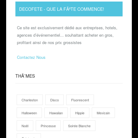
DECOFETE
- QUE LA FÃªTE COMMENCE!
Ce site est exclusivement dédié aux entreprises, hotels,
agences d’événementiel... souhaitant acheter en gros,
profitant ainsi de nos prix grossistes
Contactez Nous
THÃ¨MES
Charleston
Disco
Fluorescent
Halloween
Hawaiian
Hippie
Mexicain
Noël
Princesse
Soirée Blanche