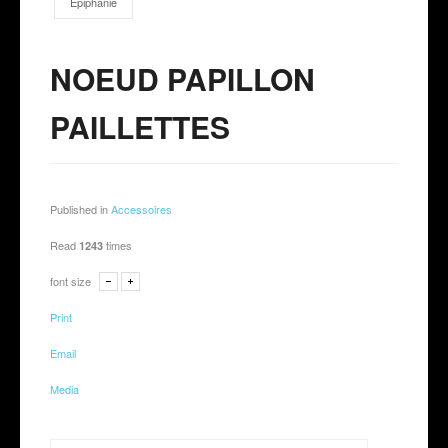
Épiphanie
NOEUD PAPILLON
PAILLETTES
Published in
Accessoires
Read
times
1243
font size
Print
Email
Media